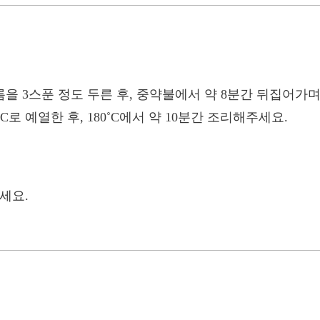
름을 3스푼 정도 두른 후, 중약불에서 약 8분간 뒤집어가
0˚C로 예열한 후, 180˚C에서 약 10분간 조리해주세요.
하세요.