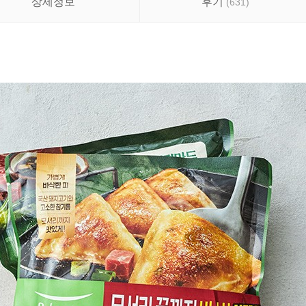
상세정보
후기
(
631
)