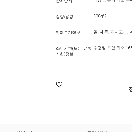
해당 상품의 최소 구
판매단위
300g*2
중량/용량
밀, 대두, 돼지고기,
알레르기정보
수령일 포함 최소 1
소비기한(또는 유통
기한)정보