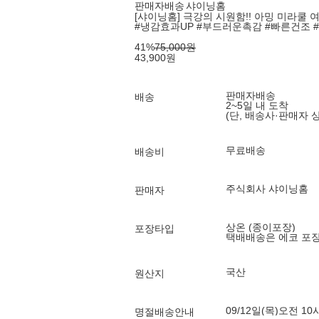
판매자배송
샤이닝홈
[샤이닝홈] 극강의 시원함!! 아밍 미라쿨 여름
#냉감효과UP #부드러운촉감 #빠른건조 
41
%
75,000
원
43,900
원
판매자배송
배송
2~5일 내 도착
(단, 배송사·판매자 
무료배송
배송비
주식회사 샤이닝홈
판매자
상온 (종이포장)
포장타입
택배배송은 에코 포
국산
원산지
09/12일(목)오전 10
명절배송안내