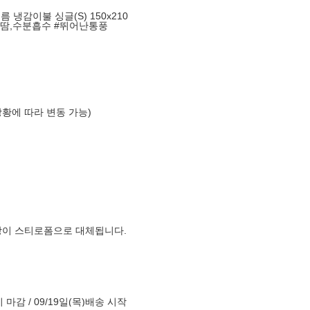
 냉감이불 싱글(S) 150x210
#땀,수분흡수 #뛰어난통풍
상황에 따라 변동 가능)
장이 스티로폼으로 대체됩니다.
시 마감 / 09/19일(목)배송 시작