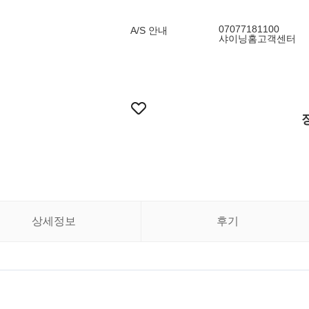
07077181100
A/S 안내
샤이닝홈고객센터
상세정보
후기