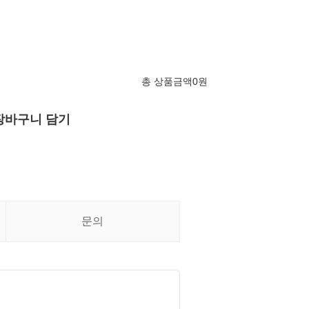
총 상품금액
0
원
장바구니 담기
문의