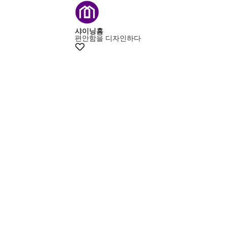
+15% 쿠폰
샤이닝홈
편안함을 디자인하다