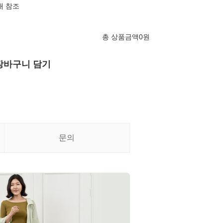
내 참조
총 상품금액
0
원
장바구니 담기
문의