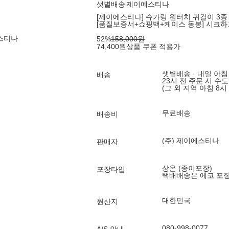
샛별배송
제이에스티나
[제이에스티나] 슈가링 원터치 귀걸이 3종
[품질보증서+쇼핑백+케이스 동봉] 시크하
에스티나
52
%
158,000
원
74,400
원
상품 쿠폰 적용가
샛별배송 · 내일 아침
배송
23시 전 주문 시 수
(그 외 지역 아침 8시
무료배송
배송비
(주) 제이에스티나
판매자
상온 (종이포장)
포장타입
택배배송은 에코 포
대한민국
원산지
080-998-0077