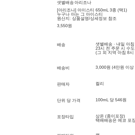
샛별배송
아리조나
[아리조나] 아이스티 650mL 3종 (택1)
누구나 아는 그 아이스티
원산지:
상품설명/상세정보 참조
3,550
원
샛별배송 · 내일 아침
배송
23시 전 주문 시 수
(그 외 지역 아침 8시
3,000원 (4만원 이상
배송비
컬리
판매자
100mL 당 546원
단위 당 가격
상온 (종이포장)
포장타입
택배배송은 에코 포