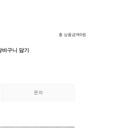
총 상품금액
0
원
장바구니 담기
문의