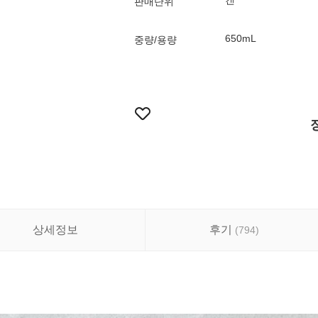
캔
판매단위
650mL
중량/용량
상세정보
후기
(
794
)