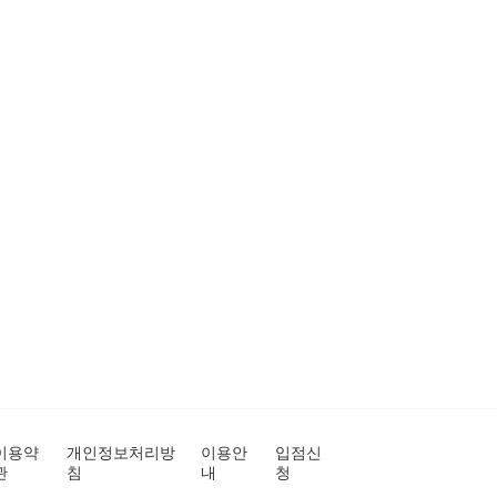
이용약
개인정보처리방
이용안
입점신
관
침
내
청