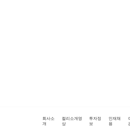
회사소
컬리소개영
투자정
인재채
개
상
보
용