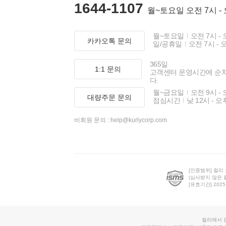
1644-1107
월~토요일 오전 7시 -
월~토요일
오전 7시 - 
카카오톡 문의
일/공휴일
오전 7시 - 
365일
1:1 문의
고객센터 운영시간에 순
다.
월~금요일
오전 9시 - 
대량주문 문의
점심시간
낮 12시 - 오
비회원 문의 :
help@kurlycorp.com
[인증범위] 컬리
(심사받지 않은 
[유효기간] 2025.0
컬리에서 