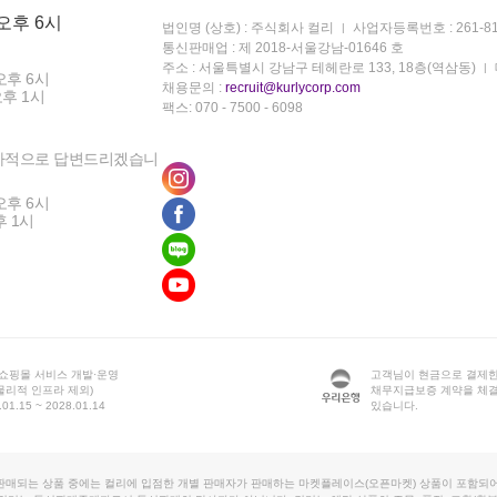
 오후 6시
법인명 (상호) : 주식회사 컬리
사업자등록번호 : 261-81
통신판매업 : 제 2018-서울강남-01646 호
주소 : 서울특별시 강남구 테헤란로 133, 18층(역삼동)
오후 6시
채용문의 :
recruit@kurlycorp.com
오후 1시
팩스: 070 - 7500 - 6098
차적으로 답변드리겠습니
오후 6시
후 1시
 쇼핑몰 서비스 개발·운영
고객님이 현금으로 결제한
물리적 인프라 제외)
채무지급보증 계약을 체
1.15 ~ 2028.01.14
있습니다.
판매되는 상품 중에는 컬리에 입점한 개별 판매자가 판매하는 마켓플레이스(오픈마켓) 상품이 포함되어