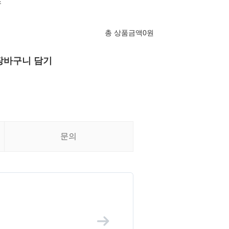
조
총 상품금액
0
원
장바구니 담기
문의