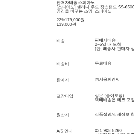
판매자배송
스피아노
[스피아노] 셀리나 우드 장스탠드 SS-6500 
공간을 바꾸는 조명, 스피아노
22
%
179,000
원
139,000
원
판매자배송
배송
2~5일 내 도착
(단, 배송사·판매자 
무료배송
배송비
㈜서웅씨엔씨
판매자
상온 (종이포장)
포장타입
택배배송은 에코 포
상품설명/상세정보 
원산지
031-908-8260
A/S 안내