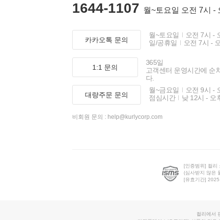
1644-1107
월~토요일 오전 7시 -
월~토요일
오전 7시 - 
카카오톡 문의
일/공휴일
오전 7시 - 
365일
1:1 문의
고객센터 운영시간에 순
다.
월~금요일
오전 9시 - 
대량주문 문의
점심시간
낮 12시 - 오
비회원 문의 :
help@kurlycorp.com
[인증범위] 컬리
(심사받지 않은 
[유효기간] 2025.0
컬리에서 