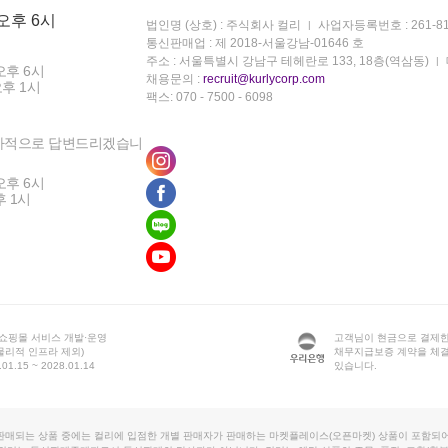
 오후 6시
법인명 (상호) : 주식회사 컬리
사업자등록번호 : 261-81
통신판매업 : 제 2018-서울강남-01646 호
주소 : 서울특별시 강남구 테헤란로 133, 18층(역삼동)
오후 6시
채용문의 :
recruit@kurlycorp.com
오후 1시
팩스: 070 - 7500 - 6098
차적으로 답변드리겠습니
오후 6시
후 1시
 쇼핑몰 서비스 개발·운영
고객님이 현금으로 결제한
물리적 인프라 제외)
채무지급보증 계약을 체
1.15 ~ 2028.01.14
있습니다.
판매되는 상품 중에는 컬리에 입점한 개별 판매자가 판매하는 마켓플레이스(오픈마켓) 상품이 포함되어