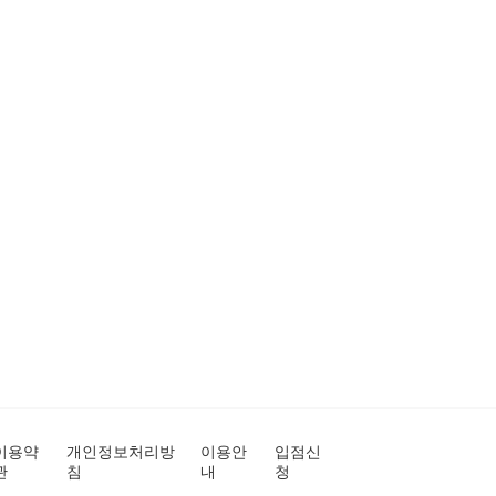
이용약
개인정보처리방
이용안
입점신
관
침
내
청