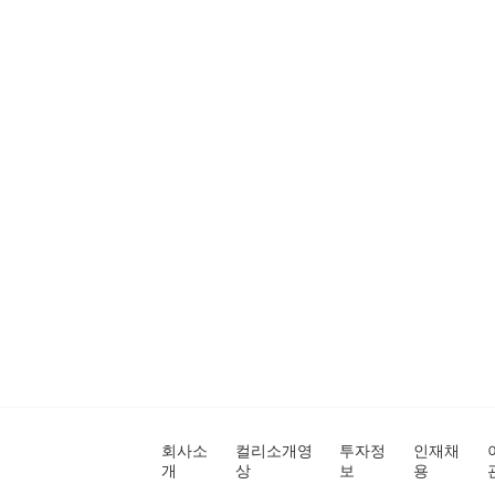
회사소
컬리소개영
투자정
인재채
개
상
보
용