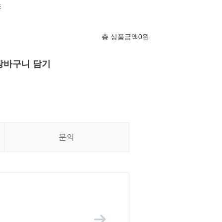
조
총 상품금액
0
원
장바구니 담기
문의