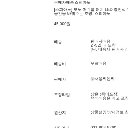
판매자배송
스피아노
[스피아노] 모노 머쉬룸 터치 LED 충전식 무
공간을 바꿔주는 조명, 스피아노
45,000
원
판매자배송
배송
2~5일 내 도착
(단, 배송사·판매자 
무료배송
배송비
㈜서웅씨엔씨
판매자
상온 (종이포장)
포장타입
택배배송은 에코 포
상품설명/상세정보 
원산지
031-908-8260