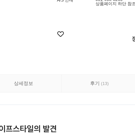
A/S 안내
상품페이지 하단 참
상세정보
후기
(
13
)