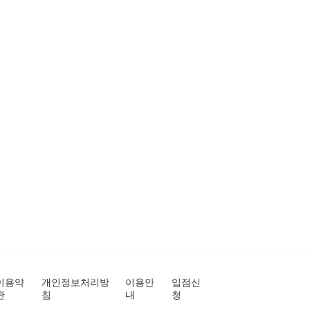
이용약
개인정보처리방
이용안
입점신
관
침
내
청