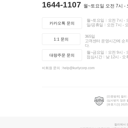
1644-1107
월~토요일 오전 7시 -
월~토요일
오전 7시 - 
카카오톡 문의
일/공휴일
오전 7시 - 
365일
1:1 문의
고객센터 운영시간에 순
다.
월~금요일
오전 9시 - 
대량주문 문의
점심시간
낮 12시 - 오
비회원 문의 :
help@kurlycorp.com
[인증범위] 컬리
(심사받지 않은 
[유효기간] 2025.0
컬리에서 