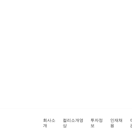
회사소
컬리소개영
투자정
인재채
개
상
보
용