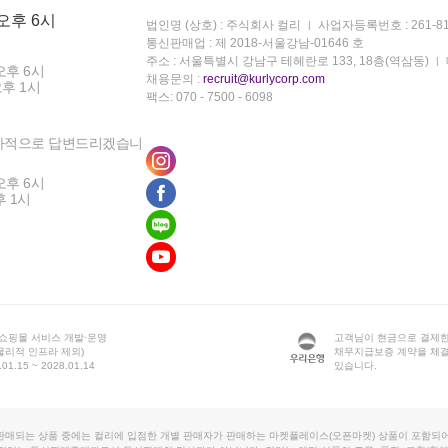
 오후 6시
법인명 (상호) : 주식회사 컬리
사업자등록번호 : 261-81
통신판매업 : 제 2018-서울강남-01646 호
주소 : 서울특별시 강남구 테헤란로 133, 18층(역삼동)
오후 6시
채용문의 :
recruit@kurlycorp.com
오후 1시
팩스: 070 - 7500 - 6098
차적으로 답변드리겠습니
오후 6시
후 1시
 쇼핑몰 서비스 개발·운영
고객님이 현금으로 결제한
물리적 인프라 제외)
채무지급보증 계약을 체
1.15 ~ 2028.01.14
있습니다.
판매되는 상품 중에는 컬리에 입점한 개별 판매자가 판매하는 마켓플레이스(오픈마켓) 상품이 포함되어