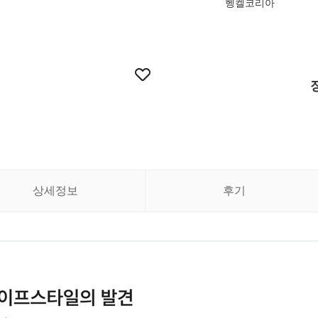
헹켈코리아
상세정보
후기