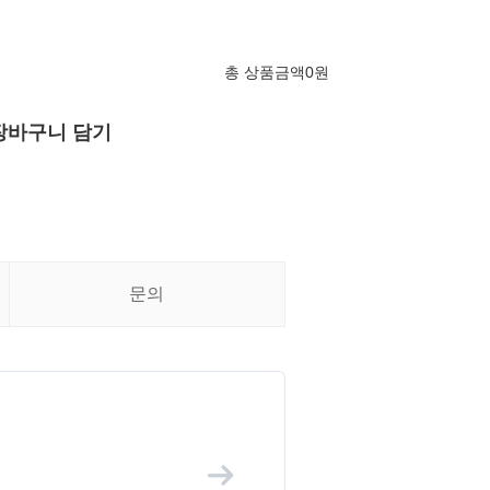
총 상품금액
0
원
장바구니 담기
문의