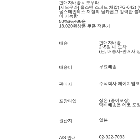
판매자배송
시모무라
[시모무라] 올스텐 스피드 채칼(PG-642) 
올스테인레스 재질의 날카롭고 강력한 블
이 가능함
50
%
36,400
원
18,020
원
상품 쿠폰 적용가
판매자배송
배송
2~5일 내 도착
(단, 배송사·판매자 
무료배송
배송비
주식회사 에이치엠
판매자
상온 (종이포장)
포장타입
택배배송은 에코 포
일본
원산지
02-922-7093
A/S 안내