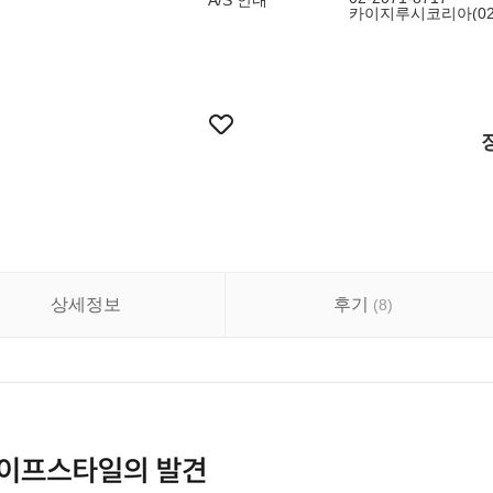
A/S 안내
카이지루시코리아(02-2
상세정보
후기
(
8
)