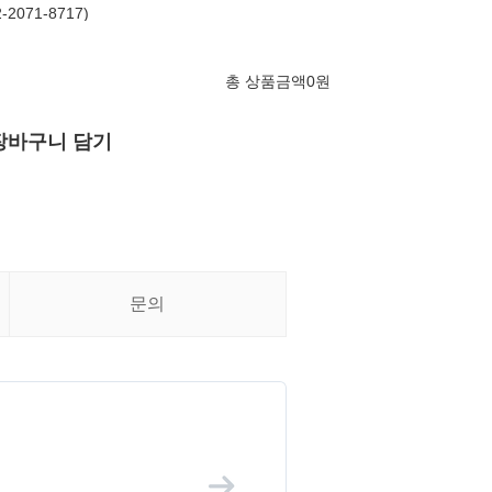
071-8717)
총 상품금액
0
원
장바구니 담기
문의