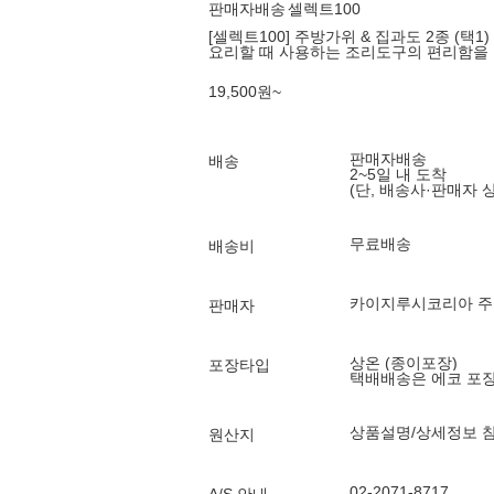
판매자배송
셀렉트100
[셀렉트100] 주방가위 & 집과도 2종 (택1)
요리할 때 사용하는 조리도구의 편리함을 추
19,500
원
~
판매자배송
배송
2~5일 내 도착
(단, 배송사·판매자 
무료배송
배송비
카이지루시코리아 
판매자
상온 (종이포장)
포장타입
택배배송은 에코 포
상품설명/상세정보 
원산지
02-2071-8717