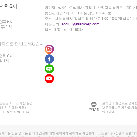
 오후 6시
법인명 (상호) : 주식회사 컬리
사업자등록번호 : 261-81
통신판매업 : 제 2018-서울강남-01646 호
주소 : 서울특별시 강남구 테헤란로 133, 18층(역삼동)
오후 6시
채용문의 :
recruit@kurlycorp.com
오후 1시
팩스: 070 - 7500 - 6098
차적으로 답변드리겠습니
오후 6시
후 1시
 쇼핑몰 서비스 개발·운영
고객님이 현금으로 결제한
물리적 인프라 제외)
채무지급보증 계약을 체
1.15 ~ 2028.01.14
있습니다.
판매되는 상품 중에는 컬리에 입점한 개별 판매자가 판매하는 마켓플레이스(오픈마켓) 상품이 포함되어