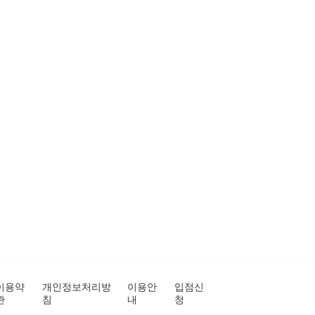
이용약
개인정보처리방
이용안
입점신
관
침
내
청