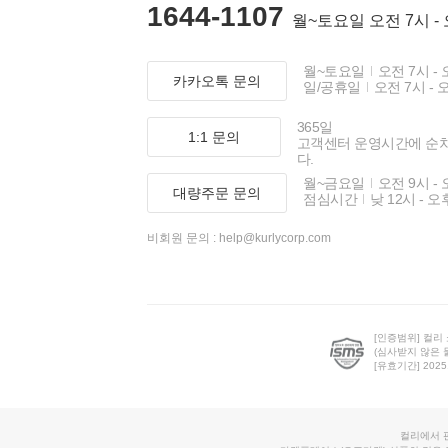
1644-1107
월~토요일 오전 7시 -
월~토요일
오전 7시 - 
카카오톡 문의
일/공휴일
오전 7시 - 
365일
1:1 문의
고객센터 운영시간에 순
다.
월~금요일
오전 9시 - 
대량주문 문의
점심시간
낮 12시 - 오
비회원 문의 :
help@kurlycorp.com
[인증범위] 컬리
(심사받지 않은 
[유효기간] 2025.0
컬리에서 