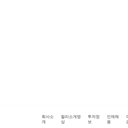
회사소
컬리소개영
투자정
인재채
개
상
보
용