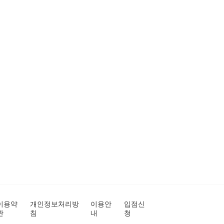
이용약
개인정보처리방
이용안
입점신
관
침
내
청