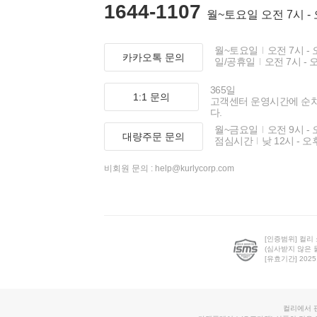
1644-1107
월~토요일 오전 7시 -
월~토요일
오전 7시 - 
카카오톡 문의
일/공휴일
오전 7시 - 
365일
1:1 문의
고객센터 운영시간에 순
다.
월~금요일
오전 9시 - 
대량주문 문의
점심시간
낮 12시 - 오
비회원 문의 :
help@kurlycorp.com
[인증범위] 컬리
(심사받지 않은 
[유효기간] 2025.0
컬리에서 