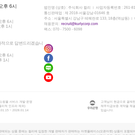
 오후 6시
법인명 (상호) : 주식회사 컬리
사업자등록번호 : 261-81
통신판매업 : 제 2018-서울강남-01646 호
주소 : 서울특별시 강남구 테헤란로 133, 18층(역삼동)
오후 6시
채용문의 :
recruit@kurlycorp.com
오후 1시
팩스: 070 - 7500 - 6098
차적으로 답변드리겠습니
오후 6시
후 1시
 쇼핑몰 서비스 개발·운영
고객님이 현금으로 결제한
물리적 인프라 제외)
채무지급보증 계약을 체
1.15 ~ 2028.01.14
있습니다.
판매되는 상품 중에는 컬리에 입점한 개별 판매자가 판매하는 마켓플레이스(오픈마켓) 상품이 포함되어