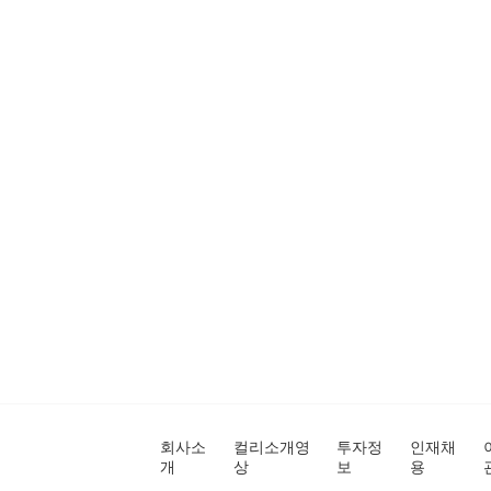
회사소
컬리소개영
투자정
인재채
개
상
보
용