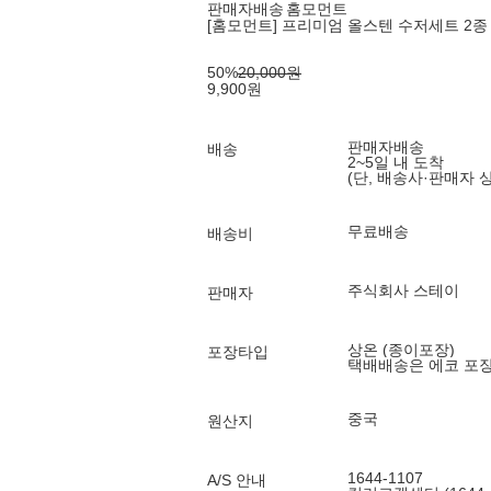
판매자배송
홈모먼트
[홈모먼트] 프리미엄 올스텐 수저세트 2종 
50
%
20,000
원
9,900
원
판매자배송
배송
2~5일 내 도착
(단, 배송사·판매자 
무료배송
배송비
주식회사 스테이
판매자
상온 (종이포장)
포장타입
택배배송은 에코 포
중국
원산지
1644-1107
A/S 안내