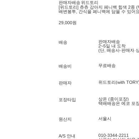
판매자배송
위드토리
[위드토리] 츄츄 강아지 페니백 힙색 2종 (
배변봉투, 간식을 페니백에 담을 수 있어요
29,000
원
판매자배송
배송
2~5일 내 도착
(단, 배송사·판매자 
무료배송
배송비
위드토리(with TORY
판매자
상온 (종이포장)
포장타입
택배배송은 에코 포
서울시
원산지
010-3344-2211
A/S 안내