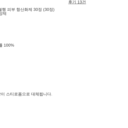
후기 13건
행 피부 항산화제 30정 (30정)
영양제
확률
100
%
장이 스티로폼으로 대체됩니다.
월