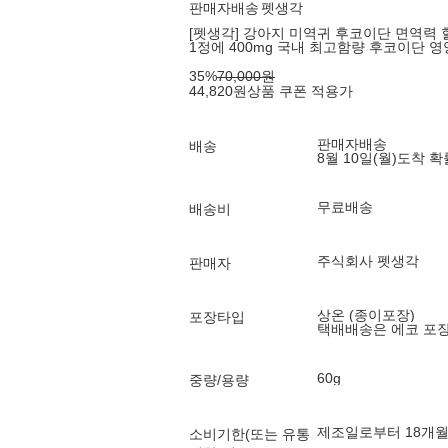
판매자배송
펫생각
[펫생각] 강아지 미역귀 후코이단 면역력 혈
1정에 400mg 국내 최고함량 후코이단 
35
%
70,000
원
44,820
원
상품 쿠폰 적용가
판매자배송
배송
8월 10일(월)
도착 
무료배송
배송비
주식회사 펫생각
판매자
상온 (종이포장)
포장타입
택배배송은 에코 포
60g
중량/용량
제조일로부터 18개
소비기한(또는 유통