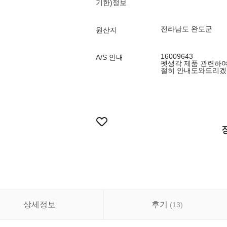
기한)정보
전라남도 완도군
원산지
16009643
A/S 안내
펫생각 제품 관련하
절히 안내도와드리겠
상세정보
후기
(
13
)