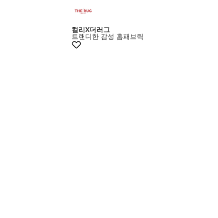
+5% 쿠폰
컬리X더러그
트랜디한 감성 홈패브릭