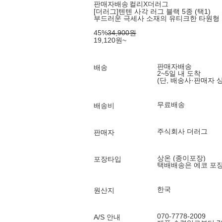
판매자배송
컬리X더러그
[더러그]텐텐 사각 러그 블랙 5종 (택1)
부드러운 극세사 소재의 유티크한 타원형
45
%
34,900
원
19,120
원
~
판매자배송
배송
2~5일 내 도착
(단, 배송사·판매자 
무료배송
배송비
주식회사 더러그
판매자
상온 (종이포장)
포장타입
택배배송은 에코 포
한국
원산지
070-7778-2009
A/S 안내