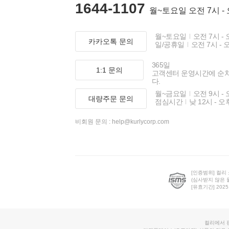
1644-1107
월~토요일 오전 7시 -
월~토요일
오전 7시 - 
카카오톡 문의
일/공휴일
오전 7시 - 
365일
1:1 문의
고객센터 운영시간에 순
다.
월~금요일
오전 9시 - 
대량주문 문의
점심시간
낮 12시 - 오
비회원 문의 :
help@kurlycorp.com
[인증범위] 컬리
(심사받지 않은 
[유효기간] 2025.0
컬리에서 