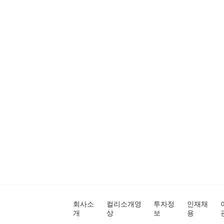
회사소
컬리소개영
투자정
인재채
개
상
보
용