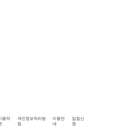
이용약
개인정보처리방
이용안
입점신
관
침
내
청