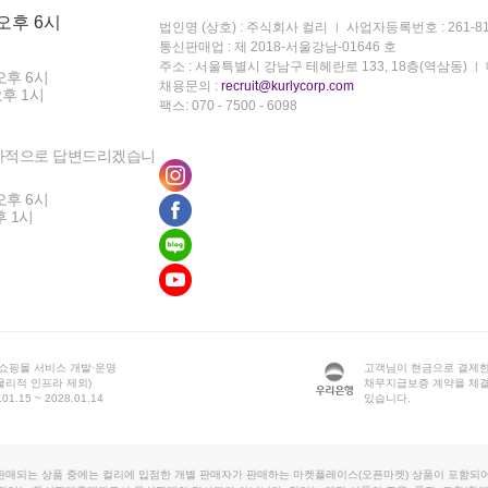
 오후 6시
법인명 (상호) : 주식회사 컬리
사업자등록번호 : 261-81
통신판매업 : 제 2018-서울강남-01646 호
주소 : 서울특별시 강남구 테헤란로 133, 18층(역삼동)
오후 6시
채용문의 :
recruit@kurlycorp.com
오후 1시
팩스: 070 - 7500 - 6098
차적으로 답변드리겠습니
오후 6시
후 1시
 쇼핑몰 서비스 개발·운영
고객님이 현금으로 결제한
물리적 인프라 제외)
채무지급보증 계약을 체
1.15 ~ 2028.01.14
있습니다.
판매되는 상품 중에는 컬리에 입점한 개별 판매자가 판매하는 마켓플레이스(오픈마켓) 상품이 포함되어