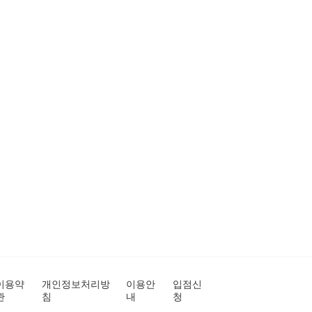
이용약
개인정보처리방
이용안
입점신
관
침
내
청