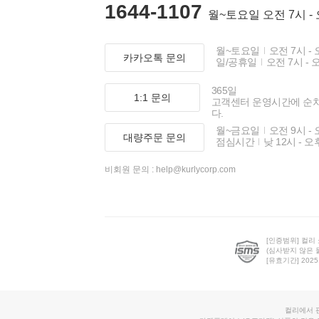
1644-1107
월~토요일 오전 7시 -
월~토요일
오전 7시 - 
카카오톡 문의
일/공휴일
오전 7시 - 
365일
1:1 문의
고객센터 운영시간에 순
다.
월~금요일
오전 9시 - 
대량주문 문의
점심시간
낮 12시 - 오
비회원 문의 :
help@kurlycorp.com
[인증범위] 컬리
(심사받지 않은 
[유효기간] 2025.0
컬리에서 