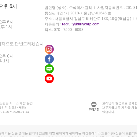
 오후 6시
법인명 (상호) : 주식회사 컬리
사업자등록번호 : 261-81
통신판매업 : 제 2018-서울강남-01646 호
주소 : 서울특별시 강남구 테헤란로 133, 18층(역삼동)
오후 6시
채용문의 :
recruit@kurlycorp.com
오후 1시
팩스: 070 - 7500 - 6098
차적으로 답변드리겠습니
오후 6시
후 1시
 쇼핑몰 서비스 개발·운영
고객님이 현금으로 결제한
물리적 인프라 제외)
채무지급보증 계약을 체
1.15 ~ 2028.01.14
있습니다.
판매되는 상품 중에는 컬리에 입점한 개별 판매자가 판매하는 마켓플레이스(오픈마켓) 상품이 포함되어