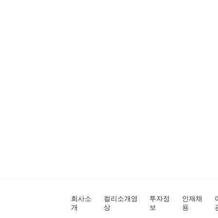
회사소
컬리소개영
투자정
인재채
개
상
보
용