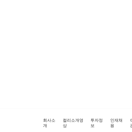
회사소
컬리소개영
투자정
인재채
개
상
보
용