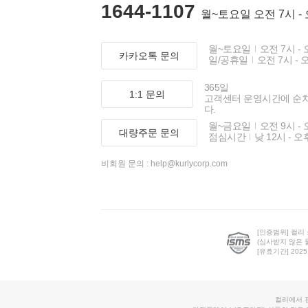
1644-1107
월~토요일 오전 7시 -
월~토요일
오전 7시 - 
카카오톡 문의
일/공휴일
오전 7시 - 
365일
1:1 문의
고객센터 운영시간에 순
다.
월~금요일
오전 9시 - 
대량주문 문의
점심시간
낮 12시 - 오
비회원 문의 :
help@kurlycorp.com
[인증범위] 컬리
(심사받지 않은 
[유효기간] 2025.0
컬리에서 