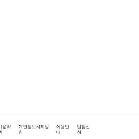
이용약
개인정보처리방
이용안
입점신
관
침
내
청