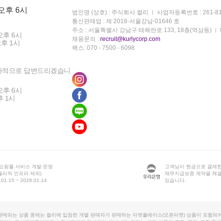
 오후 6시
법인명 (상호) : 주식회사 컬리
사업자등록번호 : 261-81
통신판매업 : 제 2018-서울강남-01646 호
주소 : 서울특별시 강남구 테헤란로 133, 18층(역삼동)
오후 6시
채용문의 :
recruit@kurlycorp.com
오후 1시
팩스: 070 - 7500 - 6098
차적으로 답변드리겠습니
오후 6시
후 1시
 쇼핑몰 서비스 개발·운영
고객님이 현금으로 결제한
물리적 인프라 제외)
채무지급보증 계약을 체
1.15 ~ 2028.01.14
있습니다.
판매되는 상품 중에는 컬리에 입점한 개별 판매자가 판매하는 마켓플레이스(오픈마켓) 상품이 포함되어