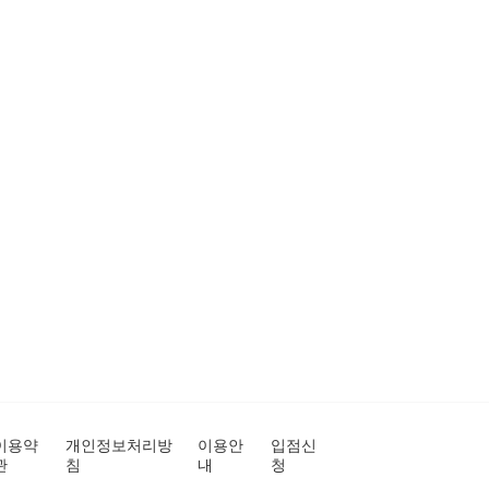
이용약
개인정보처리방
이용안
입점신
관
침
내
청