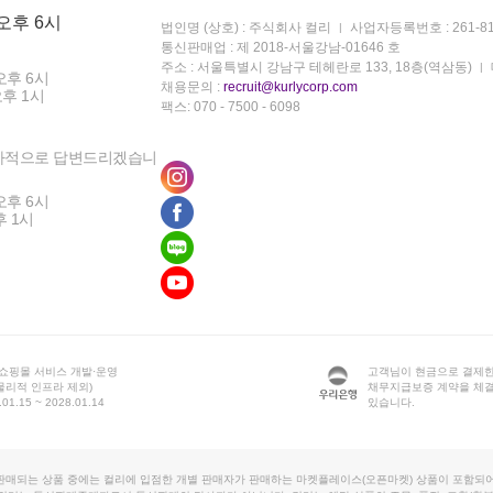
 오후 6시
법인명 (상호) : 주식회사 컬리
사업자등록번호 : 261-81
통신판매업 : 제 2018-서울강남-01646 호
주소 : 서울특별시 강남구 테헤란로 133, 18층(역삼동)
오후 6시
채용문의 :
recruit@kurlycorp.com
오후 1시
팩스: 070 - 7500 - 6098
차적으로 답변드리겠습니
오후 6시
후 1시
 쇼핑몰 서비스 개발·운영
고객님이 현금으로 결제한
물리적 인프라 제외)
채무지급보증 계약을 체
1.15 ~ 2028.01.14
있습니다.
판매되는 상품 중에는 컬리에 입점한 개별 판매자가 판매하는 마켓플레이스(오픈마켓) 상품이 포함되어