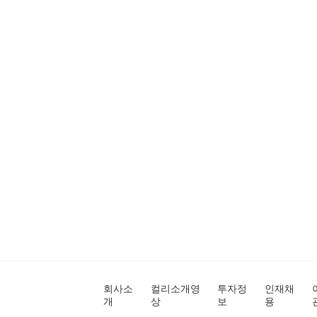
회사소
컬리소개영
투자정
인재채
개
상
보
용