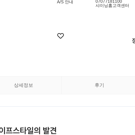
07077181100
A/S 안내
샤이닝홈고객센터
상세정보
후기