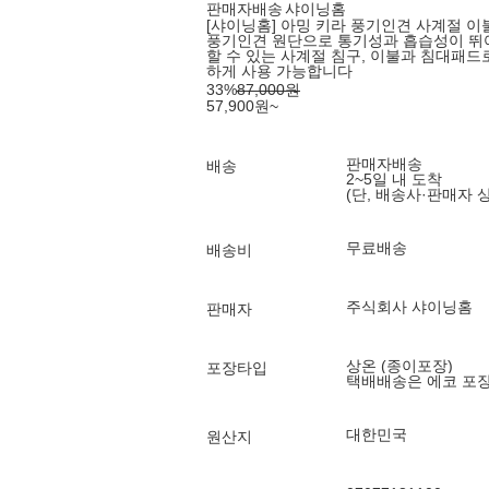
판매자배송
샤이닝홈
[샤이닝홈] 아밍 키라 풍기인견 사계절 이불 
풍기인견 원단으로 통기성과 흡습성이 뛰
할 수 있는 사계절 침구, 이불과 침대패
하게 사용 가능합니다
33
%
87,000
원
57,900
원
~
판매자배송
배송
2~5일 내 도착
(단, 배송사·판매자 
무료배송
배송비
주식회사 샤이닝홈
판매자
상온 (종이포장)
포장타입
택배배송은 에코 포
대한민국
원산지