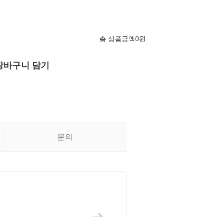
총 상품금액
0
원
장바구니 담기
문의