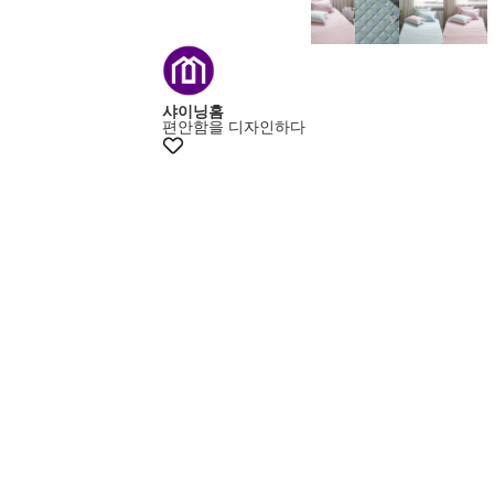
+15% 쿠폰
샤이닝홈
편안함을 디자인하다