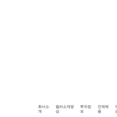
회사소
컬리소개영
투자정
인재채
개
상
보
용