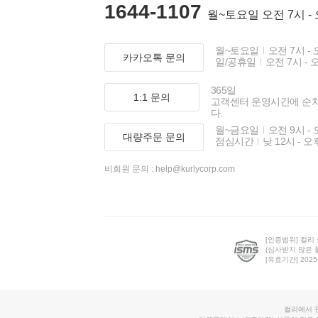
1644-1107
월~토요일 오전 7시 -
월~토요일
오전 7시 - 
카카오톡 문의
일/공휴일
오전 7시 - 
365일
1:1 문의
고객센터 운영시간에 순
다.
월~금요일
오전 9시 - 
대량주문 문의
점심시간
낮 12시 - 오
비회원 문의 :
help@kurlycorp.com
[인증범위] 컬리
(심사받지 않은 
[유효기간] 2025.0
컬리에서 