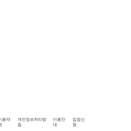
이용약
개인정보처리방
이용안
입점신
관
침
내
청