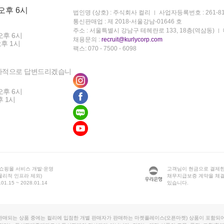
 오후 6시
법인명 (상호) : 주식회사 컬리
사업자등록번호 : 261-81
통신판매업 : 제 2018-서울강남-01646 호
주소 : 서울특별시 강남구 테헤란로 133, 18층(역삼동)
오후 6시
채용문의 :
recruit@kurlycorp.com
오후 1시
팩스: 070 - 7500 - 6098
차적으로 답변드리겠습니
오후 6시
후 1시
 쇼핑몰 서비스 개발·운영
고객님이 현금으로 결제한
물리적 인프라 제외)
채무지급보증 계약을 체
1.15 ~ 2028.01.14
있습니다.
판매되는 상품 중에는 컬리에 입점한 개별 판매자가 판매하는 마켓플레이스(오픈마켓) 상품이 포함되어