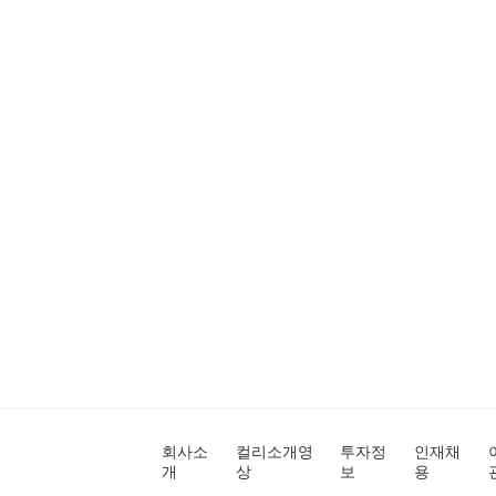
회사소
컬리소개영
투자정
인재채
개
상
보
용