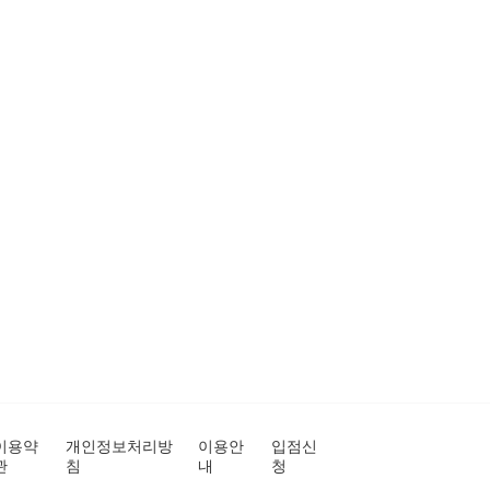
이용약
개인정보처리방
이용안
입점신
관
침
내
청