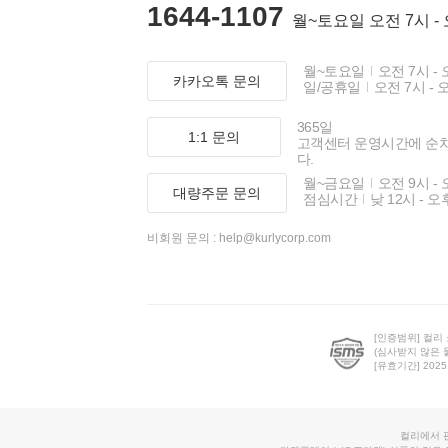
1644-1107
월~토요일 오전 7시 -
월~토요일
오전 7시 - 
카카오톡 문의
일/공휴일
오전 7시 - 
365일
1:1 문의
고객센터 운영시간에 순
다.
월~금요일
오전 9시 - 
대량주문 문의
점심시간
낮 12시 - 오
비회원 문의 :
help@kurlycorp.com
[인증범위] 컬리
(심사받지 않은 
[유효기간] 2025.0
컬리에서 