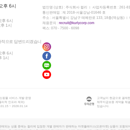
 오후 6시
법인명 (상호) : 주식회사 컬리
사업자등록번호 : 261-81
통신판매업 : 제 2018-서울강남-01646 호
주소 : 서울특별시 강남구 테헤란로 133, 18층(역삼동)
오후 6시
채용문의 :
recruit@kurlycorp.com
오후 1시
팩스: 070 - 7500 - 6098
차적으로 답변드리겠습니
오후 6시
후 1시
 쇼핑몰 서비스 개발·운영
고객님이 현금으로 결제한
물리적 인프라 제외)
채무지급보증 계약을 체
1.15 ~ 2028.01.14
있습니다.
판매되는 상품 중에는 컬리에 입점한 개별 판매자가 판매하는 마켓플레이스(오픈마켓) 상품이 포함되어