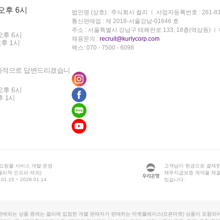
 오후 6시
법인명 (상호) : 주식회사 컬리
사업자등록번호 : 261-81
통신판매업 : 제 2018-서울강남-01646 호
주소 : 서울특별시 강남구 테헤란로 133, 18층(역삼동)
오후 6시
채용문의 :
recruit@kurlycorp.com
오후 1시
팩스: 070 - 7500 - 6098
차적으로 답변드리겠습니
오후 6시
후 1시
 쇼핑몰 서비스 개발·운영
고객님이 현금으로 결제한
물리적 인프라 제외)
채무지급보증 계약을 체
1.15 ~ 2028.01.14
있습니다.
판매되는 상품 중에는 컬리에 입점한 개별 판매자가 판매하는 마켓플레이스(오픈마켓) 상품이 포함되어