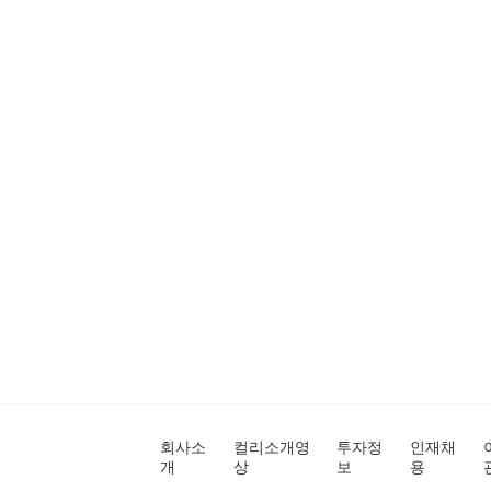
회사소
컬리소개영
투자정
인재채
개
상
보
용