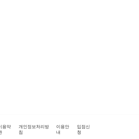
이용약
개인정보처리방
이용안
입점신
관
침
내
청