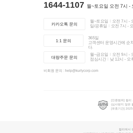
1644-1107
월~토요일 오전 7시 -
월~토요일
오전 7시 - 
카카오톡 문의
일/공휴일
오전 7시 - 
365일
1:1 문의
고객센터 운영시간에 순
다.
월~금요일
오전 9시 - 
대량주문 문의
점심시간
낮 12시 - 오
비회원 문의 :
help@kurlycorp.com
[인증범위] 컬리
(심사받지 않은 
[유효기간] 2025.0
컬리에서 