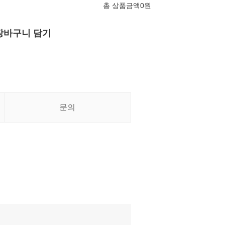
총 상품금액
0
원
장바구니 담기
문의