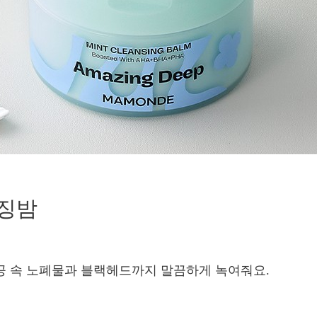
렌징밤
모공 속 노폐물과 블랙헤드까지 말끔하게 녹여줘요.