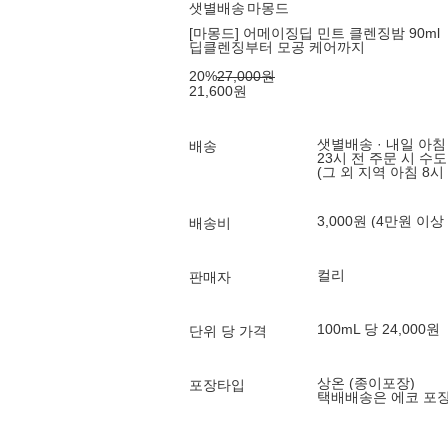
샛별배송
마몽드
[마몽드] 어메이징딥 민트 클렌징밤 90ml
딥클렌징부터 모공 케어까지
20
%
27,000
원
21,600
원
샛별배송 · 내일 아침
배송
23시 전 주문 시 수
(그 외 지역 아침 8시
3,000원 (4만원 이상
배송비
컬리
판매자
100mL 당 24,000원
단위 당 가격
상온 (종이포장)
포장타입
택배배송은 에코 포