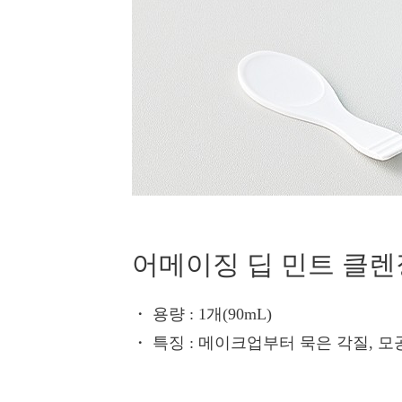
어메이징 딥 민트 클
・ 용량
: 1개(90mL)
・ 특징
: 메이크업부터 묵은 각질, 