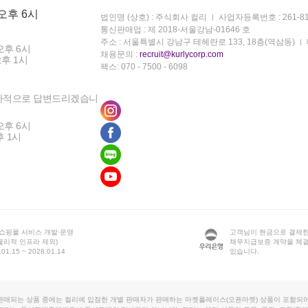
 오후 6시
법인명 (상호) : 주식회사 컬리
사업자등록번호 : 261-81
통신판매업 : 제 2018-서울강남-01646 호
주소 : 서울특별시 강남구 테헤란로 133, 18층(역삼동)
오후 6시
채용문의 :
recruit@kurlycorp.com
오후 1시
팩스: 070 - 7500 - 6098
차적으로 답변드리겠습니
오후 6시
후 1시
 쇼핑몰 서비스 개발·운영
고객님이 현금으로 결제한
물리적 인프라 제외)
채무지급보증 계약을 체
1.15 ~ 2028.01.14
있습니다.
판매되는 상품 중에는 컬리에 입점한 개별 판매자가 판매하는 마켓플레이스(오픈마켓) 상품이 포함되어