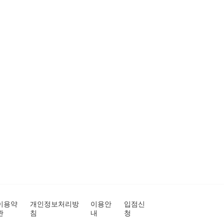
이용약
개인정보처리방
이용안
입점신
관
침
내
청