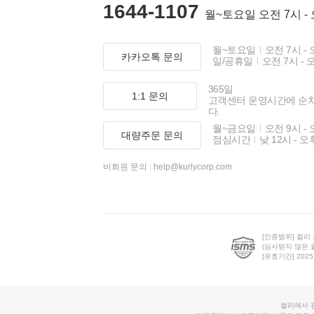
1644-1107
월~토요일 오전 7시 -
월~토요일
오전 7시 - 
카카오톡 문의
일/공휴일
오전 7시 - 
365일
1:1 문의
고객센터 운영시간에 순
다.
월~금요일
오전 9시 - 
대량주문 문의
점심시간
낮 12시 - 오
비회원 문의 :
help@kurlycorp.com
[인증범위] 컬리
(심사받지 않은 
[유효기간] 2025.0
컬리에서 