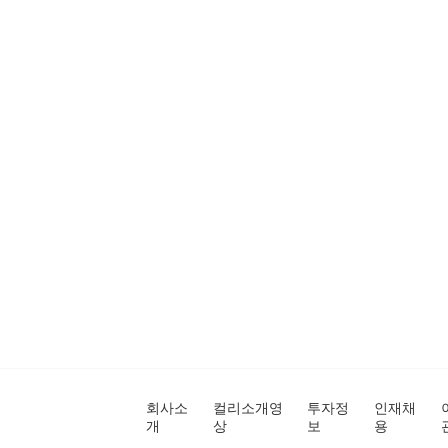
회사소
컬리소개영
투자정
인재채
개
상
보
용