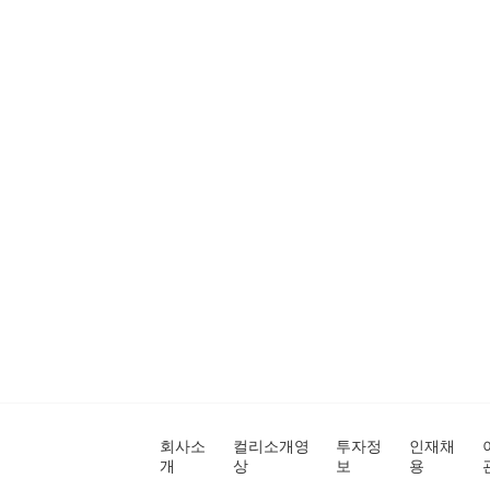
회사소
컬리소개영
투자정
인재채
개
상
보
용