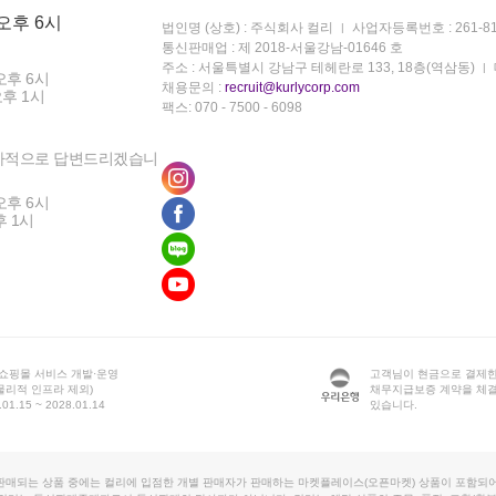
 오후 6시
법인명 (상호) : 주식회사 컬리
사업자등록번호 : 261-81
통신판매업 : 제 2018-서울강남-01646 호
주소 : 서울특별시 강남구 테헤란로 133, 18층(역삼동)
오후 6시
채용문의 :
recruit@kurlycorp.com
오후 1시
팩스: 070 - 7500 - 6098
차적으로 답변드리겠습니
오후 6시
후 1시
 쇼핑몰 서비스 개발·운영
고객님이 현금으로 결제한
물리적 인프라 제외)
채무지급보증 계약을 체
1.15 ~ 2028.01.14
있습니다.
판매되는 상품 중에는 컬리에 입점한 개별 판매자가 판매하는 마켓플레이스(오픈마켓) 상품이 포함되어