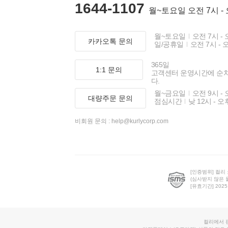
1644-1107
월~토요일 오전 7시 -
월~토요일
오전 7시 - 
카카오톡 문의
일/공휴일
오전 7시 - 
365일
1:1 문의
고객센터 운영시간에 순
다.
월~금요일
오전 9시 - 
대량주문 문의
점심시간
낮 12시 - 오
비회원 문의 :
help@kurlycorp.com
[인증범위] 컬리
(심사받지 않은 
[유효기간] 2025.0
컬리에서 