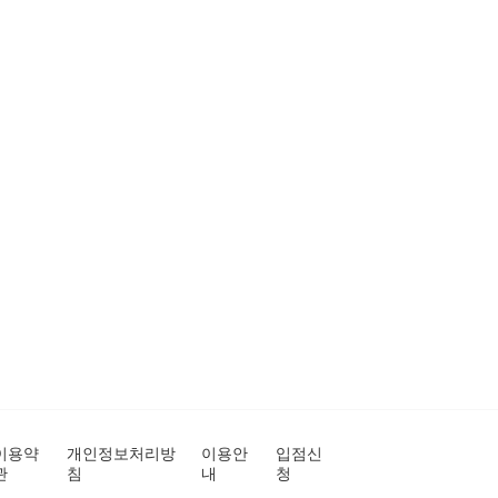
이용약
개인정보처리방
이용안
입점신
관
침
내
청