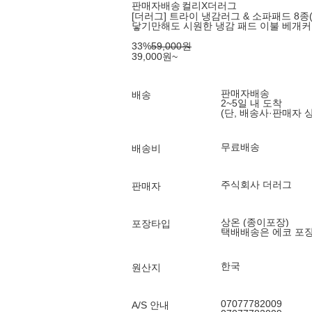
판매자배송
컬리X더러그
[더러그] 트라이 냉감러그 & 소파패드 8종(
닿기만해도 시원한 냉감 패드 이불 베개
33
%
59,000
원
39,000
원
~
판매자배송
배송
2~5일 내 도착
(단, 배송사·판매자 
무료배송
배송비
주식회사 더러그
판매자
상온 (종이포장)
포장타입
택배배송은 에코 포
한국
원산지
07077782009
A/S 안내