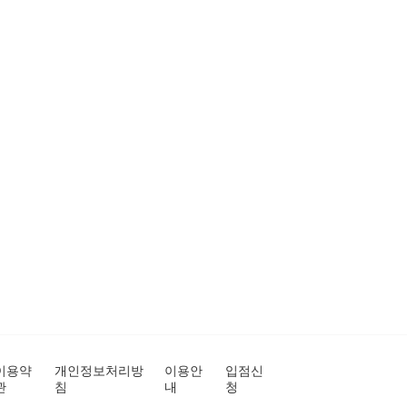
이용약
개인정보처리방
이용안
입점신
관
침
내
청