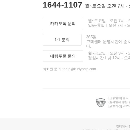
1644-1107
월~토요일 오전 7시 -
월~토요일
오전 7시 - 
카카오톡 문의
일/공휴일
오전 7시 - 
365일
1:1 문의
고객센터 운영시간에 순
다.
월~금요일
오전 9시 - 
대량주문 문의
점심시간
낮 12시 - 오
비회원 문의 :
help@kurlycorp.com
[인증범위] 컬리
(심사받지 않은 
[유효기간] 2025.0
컬리에서 