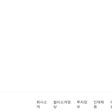
회사소
컬리소개영
투자정
인재채
개
상
보
용