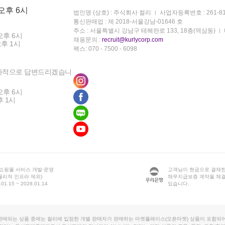
 오후 6시
법인명 (상호) : 주식회사 컬리
사업자등록번호 : 261-81
통신판매업 : 제 2018-서울강남-01646 호
주소 : 서울특별시 강남구 테헤란로 133, 18층(역삼동)
오후 6시
채용문의 :
recruit@kurlycorp.com
오후 1시
팩스: 070 - 7500 - 6098
차적으로 답변드리겠습니
오후 6시
후 1시
 쇼핑몰 서비스 개발·운영
고객님이 현금으로 결제한
물리적 인프라 제외)
채무지급보증 계약을 체
1.15 ~ 2028.01.14
있습니다.
판매되는 상품 중에는 컬리에 입점한 개별 판매자가 판매하는 마켓플레이스(오픈마켓) 상품이 포함되어