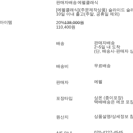
판매자배송
에펠클래식
[에펠클래식](주문제작상품) 슬라이드 슬리퍼 
10일 이내 출고(주말, 공휴일 제외)
 아이템
20
%
138,000
원
110,400
원
판매자배송
배송
2~5일 내 도착
(단, 배송사·판매자 
무료배송
배송비
에펠
판매자
상온 (종이포장)
포장타입
택배배송은 에코 포
상품설명/상세정보 
원산지
070-4227-4545