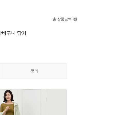
총 상품금액
0
원
장바구니 담기
문의