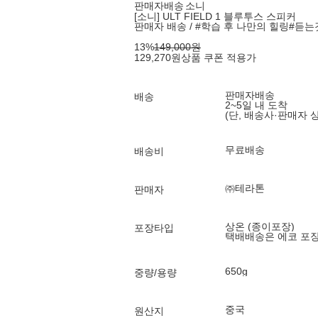
판매자배송
소니
[소니] ULT FIELD 1 블루투스 스피커
판매자 배송 / #학습 후 나만의 힐링#듣
13
%
149,000
원
129,270
원
상품 쿠폰 적용가
판매자배송
배송
2~5일 내 도착
(단, 배송사·판매자 
무료배송
배송비
㈜테라톤
판매자
상온 (종이포장)
포장타입
택배배송은 에코 포
650g
중량/용량
중국
원산지