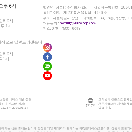
 오후 6시
법인명 (상호) : 주식회사 컬리
사업자등록번호 : 261-81
통신판매업 : 제 2018-서울강남-01646 호
주소 : 서울특별시 강남구 테헤란로 133, 18층(역삼동)
오후 6시
채용문의 :
recruit@kurlycorp.com
오후 1시
팩스: 070 - 7500 - 6098
차적으로 답변드리겠습니
오후 6시
후 1시
 쇼핑몰 서비스 개발·운영
고객님이 현금으로 결제한
물리적 인프라 제외)
채무지급보증 계약을 체
1.15 ~ 2028.01.14
있습니다.
판매되는 상품 중에는 컬리에 입점한 개별 판매자가 판매하는 마켓플레이스(오픈마켓) 상품이 포함되어