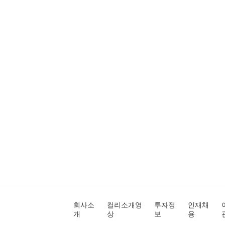
회사소
컬리소개영
투자정
인재채
개
상
보
용