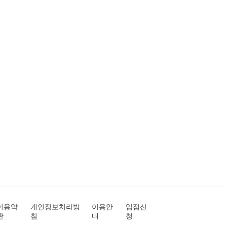
이용약
개인정보처리방
이용안
입점신
관
침
내
청