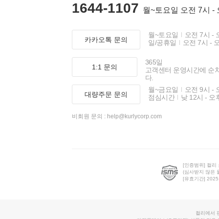
1644-1107
월~토요일 오전 7시 -
월~토요일
오전 7시 - 
카카오톡 문의
일/공휴일
오전 7시 - 
365일
1:1 문의
고객센터 운영시간에 순
다.
월~금요일
오전 9시 - 
대량주문 문의
점심시간
낮 12시 - 오
비회원 문의 :
help@kurlycorp.com
[인증범위] 컬리
(심사받지 않은 
[유효기간] 2025.0
컬리에서 