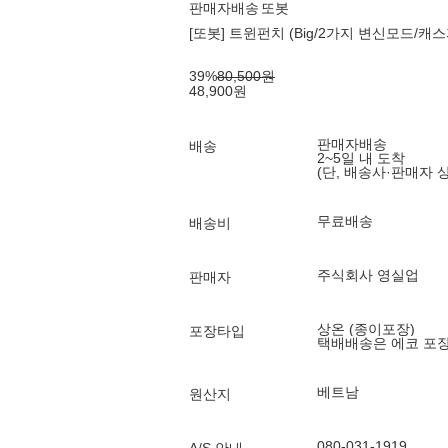
판매자배송
또봇
[또봇] 트윈펀치 (Big/2가지 변신모드/캐스
39
%
80,500
원
48,900
원
판매자배송
배송
2~5일 내 도착
(단, 배송사·판매자 
무료배송
배송비
주식회사 영실업
판매자
상온 (종이포장)
포장타입
택배배송은 에코 포
베트남
원산지
080-031-1919