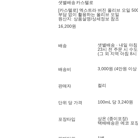
샛별배송
카스텔로
[카스텔로] 엑스트라 버진 올리브 오일 50
부담 없이 활용하는 올리브 오일
원산지:
상품설명/상세정보 참조
16,200
원
샛별배송 · 내일 아침
배송
23시 전 주문 시 수
(그 외 지역 아침 8시
3,000원 (4만원 이상
배송비
컬리
판매자
100mL 당 3,240원
단위 당 가격
상온 (종이포장)
포장타입
택배배송은 에코 포