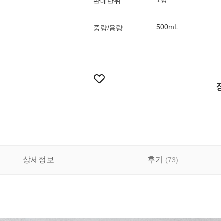
1병
판매단위
500mL
중량/용량
상세정보
후기
(
73
)