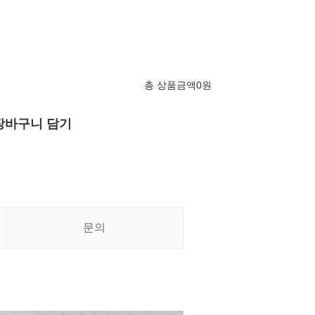
총 상품금액
0
원
장바구니 담기
문의