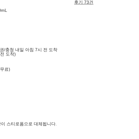
후기 73건
0mL
도권/충청 내일 아침 7시 전 도착
 전 도착)
 무료)
장이 스티로폼으로 대체됩니다.