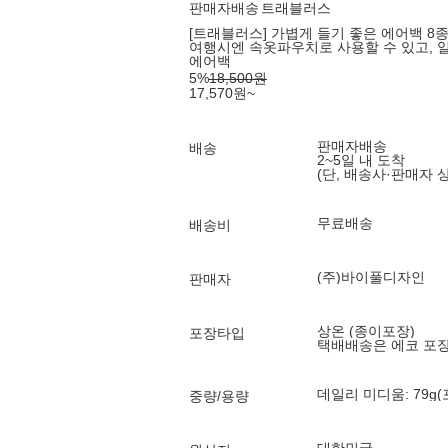
판매자배송
트래블러스
[트래블러스] 가볍게 들기 좋은 에어백 8종 
여행시엔 속옷파우치로 사용할 수 있고, 
에어백
5
%
18,500
원
17,570
원
~
판매자배송
배송
2~5일 내 도착
(단, 배송사·판매자 
무료배송
배송비
(주)바이풀디자인
판매자
상온 (종이포장)
포장타입
택배배송은 에코 포
데일리 미디움: 79g(
중량/용량