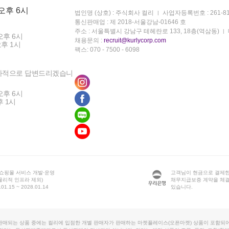
 오후 6시
법인명 (상호) : 주식회사 컬리
사업자등록번호 : 261-81
통신판매업 : 제 2018-서울강남-01646 호
주소 : 서울특별시 강남구 테헤란로 133, 18층(역삼동)
오후 6시
채용문의 :
recruit@kurlycorp.com
오후 1시
팩스: 070 - 7500 - 6098
차적으로 답변드리겠습니
오후 6시
후 1시
 쇼핑몰 서비스 개발·운영
고객님이 현금으로 결제한
물리적 인프라 제외)
채무지급보증 계약을 체
1.15 ~ 2028.01.14
있습니다.
판매되는 상품 중에는 컬리에 입점한 개별 판매자가 판매하는 마켓플레이스(오픈마켓) 상품이 포함되어