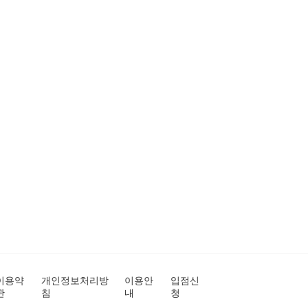
이용약
개인정보처리방
이용안
입점신
관
침
내
청