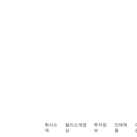
회사소
컬리소개영
투자정
인재채
개
상
보
용