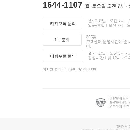
1644-1107
월~토요일 오전 7시 -
월~토요일
오전 7시 - 
카카오톡 문의
일/공휴일
오전 7시 - 
365일
1:1 문의
고객센터 운영시간에 순
다.
월~금요일
오전 9시 - 
대량주문 문의
점심시간
낮 12시 - 오
비회원 문의 :
help@kurlycorp.com
[인증범위] 컬리
(심사받지 않은 
[유효기간] 2025.0
컬리에서 