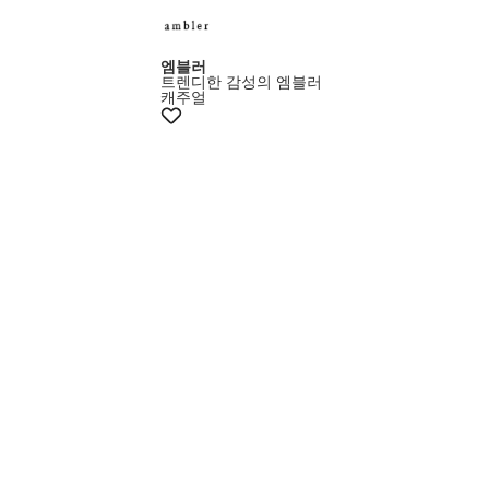
엠블러
트렌디한 감성의 엠블러
캐주얼