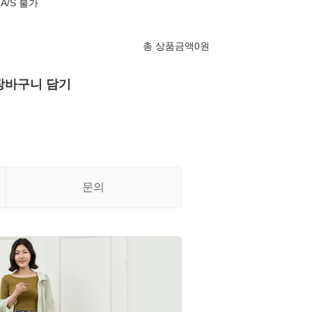
A/S 불가
총 상품금액
0
원
장바구니 담기
문의