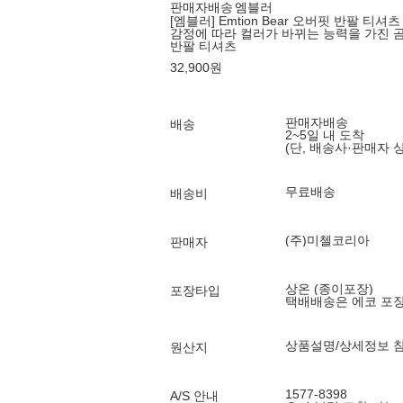
판매자배송
엠블러
[엠블러] Emtion Bear 오버핏 반팔 티셔츠
감정에 따라 컬러가 바뀌는 능력을 가진 
반팔 티셔츠
32,900
원
판매자배송
배송
2~5일 내 도착
(단, 배송사·판매자 
무료배송
배송비
(주)미첼코리아
판매자
상온 (종이포장)
포장타입
택배배송은 에코 포
상품설명/상세정보 
원산지
1577-8398
A/S 안내