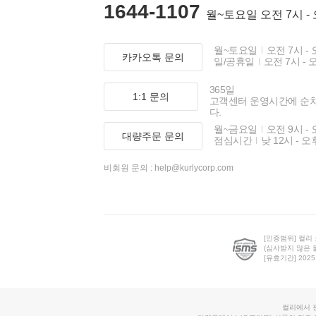
1644-1107
월~토요일 오전 7시 -
월~토요일
오전 7시 - 
카카오톡 문의
일/공휴일
오전 7시 - 
365일
1:1 문의
고객센터 운영시간에 순
다.
월~금요일
오전 9시 - 
대량주문 문의
점심시간
낮 12시 - 오
비회원 문의 :
help@kurlycorp.com
[인증범위] 컬리
(심사받지 않은 
[유효기간] 2025.0
컬리에서 