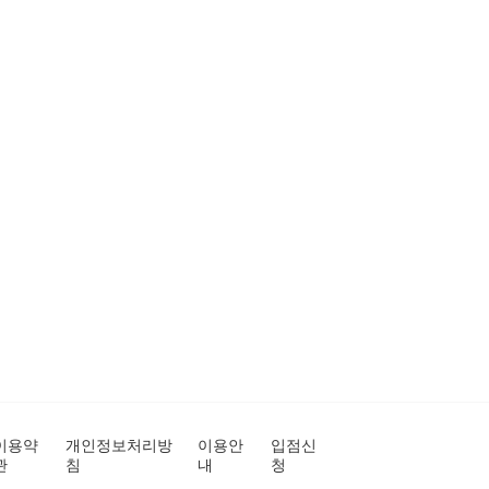
이용약
개인정보처리방
이용안
입점신
관
침
내
청