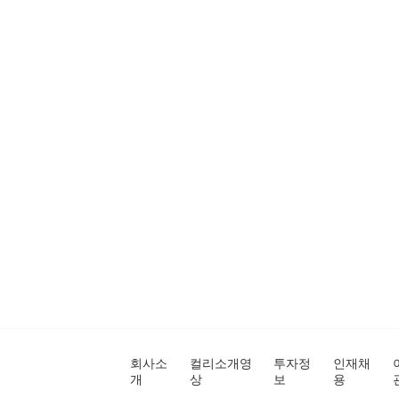
회사소
컬리소개영
투자정
인재채
개
상
보
용