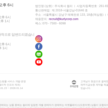
 오후 6시
법인명 (상호) : 주식회사 컬리
사업자등록번호 : 261-81
통신판매업 : 제 2018-서울강남-01646 호
주소 : 서울특별시 강남구 테헤란로 133, 18층(역삼동)
오후 6시
채용문의 :
recruit@kurlycorp.com
오후 1시
팩스: 070 - 7500 - 6098
차적으로 답변드리겠습니
오후 6시
후 1시
 쇼핑몰 서비스 개발·운영
고객님이 현금으로 결제한
물리적 인프라 제외)
채무지급보증 계약을 체
1.15 ~ 2028.01.14
있습니다.
판매되는 상품 중에는 컬리에 입점한 개별 판매자가 판매하는 마켓플레이스(오픈마켓) 상품이 포함되어