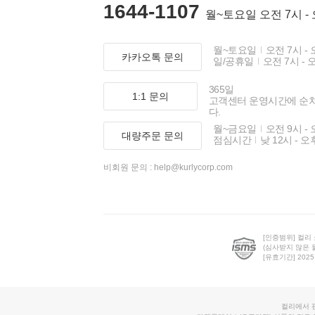
1644-1107
월~토요일 오전 7시 -
월~토요일
오전 7시 - 
카카오톡 문의
일/공휴일
오전 7시 - 
365일
1:1 문의
고객센터 운영시간에 순
다.
월~금요일
오전 9시 - 
대량주문 문의
점심시간
낮 12시 - 오
비회원 문의 :
help@kurlycorp.com
[인증범위] 컬리
(심사받지 않은 
[유효기간] 2025.0
컬리에서 