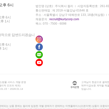
 오후 6시
법인명 (상호) : 주식회사 컬리
사업자등록번호 : 261-81
통신판매업 : 제 2018-서울강남-01646 호
주소 : 서울특별시 강남구 테헤란로 133, 18층(역삼동)
오후 6시
채용문의 :
recruit@kurlycorp.com
오후 1시
팩스: 070 - 7500 - 6098
차적으로 답변드리겠습니
오후 6시
후 1시
 쇼핑몰 서비스 개발·운영
고객님이 현금으로 결제한
물리적 인프라 제외)
채무지급보증 계약을 체
1.15 ~ 2028.01.14
있습니다.
판매되는 상품 중에는 컬리에 입점한 개별 판매자가 판매하는 마켓플레이스(오픈마켓) 상품이 포함되어