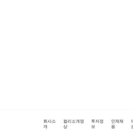
회사소
컬리소개영
투자정
인재채
개
상
보
용