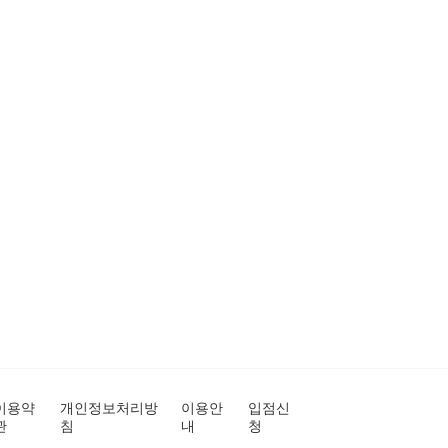
이용약
개인정보처리방
이용안
입점신
관
침
내
청