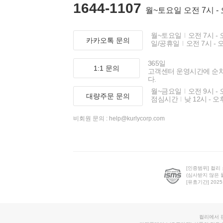
1644-1107
월~토요일 오전 7시 -
월~토요일
오전 7시 - 
카카오톡 문의
일/공휴일
오전 7시 - 
365일
1:1 문의
고객센터 운영시간에 순
다.
월~금요일
오전 9시 - 
대량주문 문의
점심시간
낮 12시 - 오
비회원 문의 :
help@kurlycorp.com
[인증범위] 컬리
(심사받지 않은 
[유효기간] 2025.0
컬리에서 