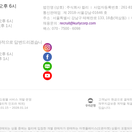
 오후 6시
법인명 (상호) : 주식회사 컬리
사업자등록번호 : 261-81
통신판매업 : 제 2018-서울강남-01646 호
주소 : 서울특별시 강남구 테헤란로 133, 18층(역삼동)
오후 6시
채용문의 :
recruit@kurlycorp.com
오후 1시
팩스: 070 - 7500 - 6098
차적으로 답변드리겠습니
오후 6시
후 1시
 쇼핑몰 서비스 개발·운영
고객님이 현금으로 결제한
물리적 인프라 제외)
채무지급보증 계약을 체
1.15 ~ 2028.01.14
있습니다.
판매되는 상품 중에는 컬리에 입점한 개별 판매자가 판매하는 마켓플레이스(오픈마켓) 상품이 포함되어