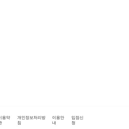
이용약
개인정보처리방
이용안
입점신
관
침
내
청