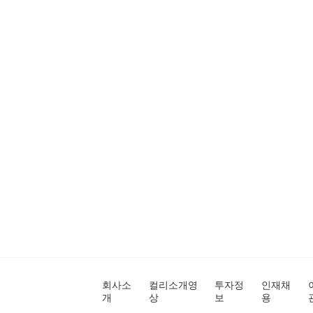
회사소
컬리소개영
투자정
인재채
개
상
보
용