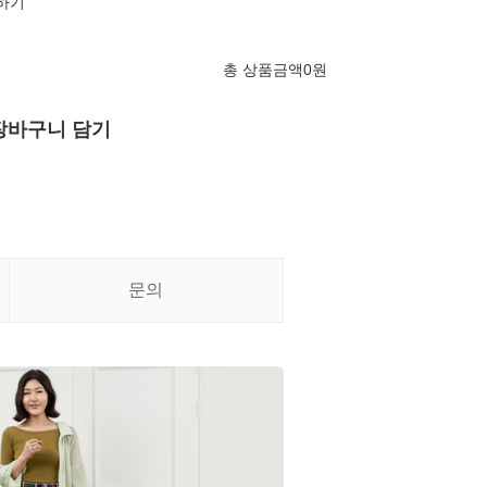
의하기
총 상품금액
0
원
장바구니 담기
문의