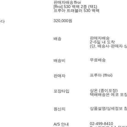
판매자배송
ffroi
[ffroi] 530 백팩 2종 (택1)
프루아 트래블러 530 백팩
320,000
원
하다
판매자배송
배송
2~5일 내 도착
(단, 배송사·판매자 
무료배송
배송비
프루아 (ffroi)
판매자
상온 (종이포장)
포장타입
택배배송은 에코 포
상품설명/상세정보 
원산지
02-499-8410
A/S 안내