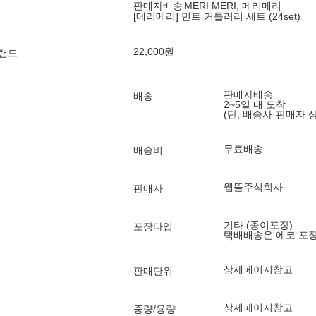
판매자배송
MERI MERI, 메리메리
[메리메리] 민트 커틀러리 세트 (24set)
22,000
원
브랜드
판매자배송
배송
2~5일 내 도착
(단, 배송사·판매자 
무료배송
배송비
웹뜰주식회사
판매자
기타 (종이포장)
포장타입
택배배송은 에코 포
상세페이지참고
판매단위
상세페이지참고
중량/용량