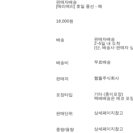
판매자배송
[메리메리] 호일 풍선 - 해
18,000
원
판매자배송
배송
2~5일 내 도착
(단, 배송사·판매자 
무료배송
배송비
웹뜰주식회사
판매자
기타 (종이포장)
포장타입
택배배송은 에코 포
상세페이지참고
판매단위
상세페이지참고
중량/용량