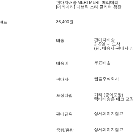
판매자배송
MERI MERI, 메리메리
[메리메리] 패브릭 스타 글리터 왕관
36,400
원
브랜드
판매자배송
배송
2~5일 내 도착
(단, 배송사·판매자 
무료배송
배송비
웹뜰주식회사
판매자
기타 (종이포장)
포장타입
택배배송은 에코 포
상세페이지참고
판매단위
상세페이지참고
중량/용량