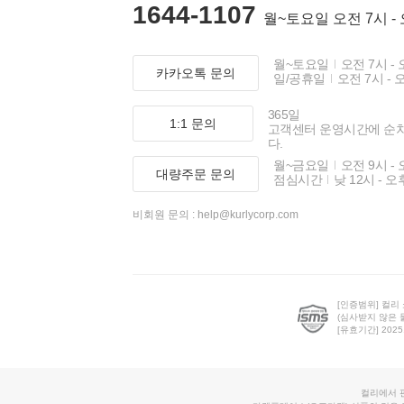
1644-1107
월~토요일 오전 7시 -
월~토요일
오전 7시 - 
카카오톡 문의
일/공휴일
오전 7시 - 
365일
1:1 문의
고객센터 운영시간에 순
다.
월~금요일
오전 9시 - 
대량주문 문의
점심시간
낮 12시 - 오
비회원 문의 :
help@kurlycorp.com
[인증범위] 컬리
(심사받지 않은 
[유효기간] 2025.0
컬리에서 