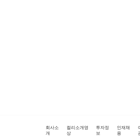
회사소
컬리소개영
투자정
인재채
개
상
보
용