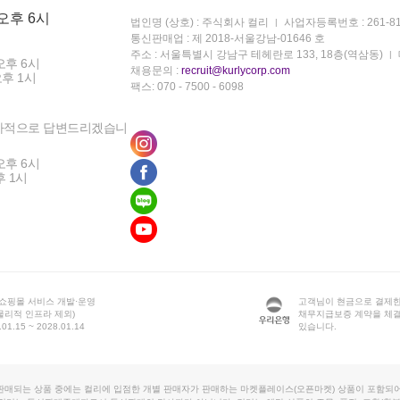
 오후 6시
법인명 (상호) : 주식회사 컬리
사업자등록번호 : 261-81
통신판매업 : 제 2018-서울강남-01646 호
주소 : 서울특별시 강남구 테헤란로 133, 18층(역삼동)
오후 6시
채용문의 :
recruit@kurlycorp.com
오후 1시
팩스: 070 - 7500 - 6098
차적으로 답변드리겠습니
오후 6시
후 1시
 쇼핑몰 서비스 개발·운영
고객님이 현금으로 결제한
물리적 인프라 제외)
채무지급보증 계약을 체
1.15 ~ 2028.01.14
있습니다.
판매되는 상품 중에는 컬리에 입점한 개별 판매자가 판매하는 마켓플레이스(오픈마켓) 상품이 포함되어