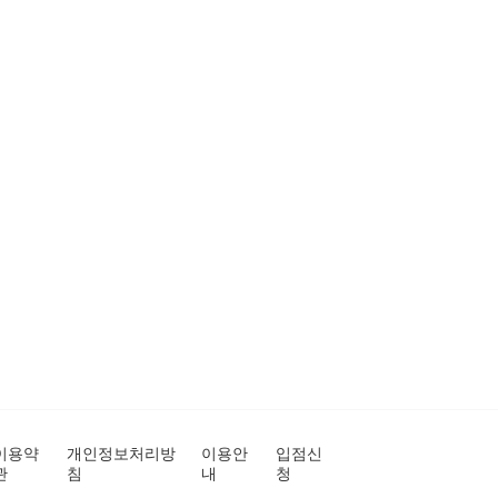
이용약
개인정보처리방
이용안
입점신
관
침
내
청