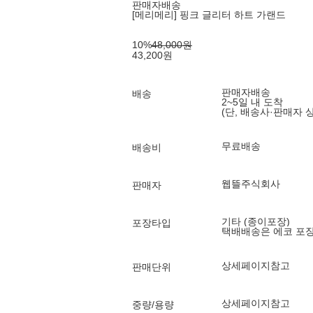
판매자배송
[메리메리] 핑크 글리터 하트 가랜드
10
%
48,000
원
43,200
원
판매자배송
배송
2~5일 내 도착
(단, 배송사·판매자 
무료배송
배송비
웹뜰주식회사
판매자
기타 (종이포장)
포장타입
택배배송은 에코 포
상세페이지참고
판매단위
상세페이지참고
중량/용량