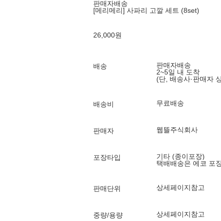
판매자배송
[메리메리] 사파리 고깔 세트 (8set)
26,000
원
판매자배송
배송
2~5일 내 도착
(단, 배송사·판매자 
무료배송
배송비
웹뜰주식회사
판매자
기타 (종이포장)
포장타입
택배배송은 에코 포
상세페이지참고
판매단위
상세페이지참고
중량/용량