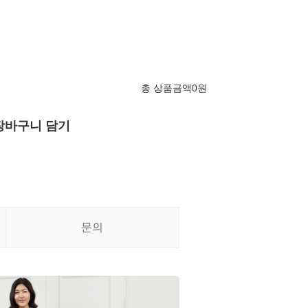
총 상품금액
0
원
장바구니 담기
문의