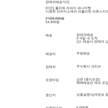
판매자배송
미민
[미민] 플라워 라피아 파나마햇
시원한 라피아소재의 러블리한 쉬폰스카
6
%
59,000
원
54,900
원
판매자배송
배송
2~5일 내 도착
(단, 배송사·판매자 
무료배송
배송비
주식회사 크리브
판매자
상온 (종이포장)
포장타입
택배배송은 에코 포
상품설명/상세정보 
원산지
6,000원