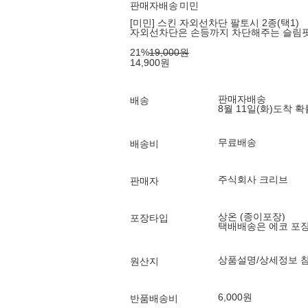
판매자배송
미민
[미민] 스킨 자외선차단 팔토시 2종(택1)
자외선차단은 손등까지 차단해주는 슬림
21
%
19,000
원
14,900
원
판매자배송
배송
8월 11일(화)
도착 
무료배송
배송비
주식회사 크리브
판매자
상온 (종이포장)
포장타입
택배배송은 에코 포
상품설명/상세정보 
원산지
6,000원
반품배송비