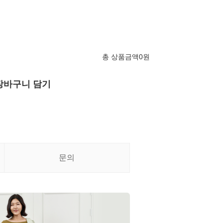
총 상품금액
0
원
장바구니 담기
문의