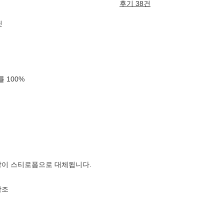
후기 38건
핏
확률
100
%
장이 스티로폼으로 대체됩니다.
참조